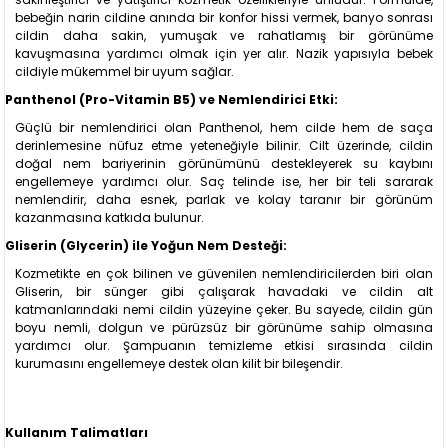
bebeğin narin cildine anında bir konfor hissi vermek, banyo sonrası
cildin daha sakin, yumuşak ve rahatlamış bir görünüme
kavuşmasına yardımcı olmak için yer alır. Nazik yapısıyla bebek
cildiyle mükemmel bir uyum sağlar.
Panthenol (Pro-Vitamin B5) ve Nemlendirici Etki:
Güçlü bir nemlendirici olan Panthenol, hem cilde hem de saça
derinlemesine nüfuz etme yeteneğiyle bilinir. Cilt üzerinde, cildin
doğal nem bariyerinin görünümünü destekleyerek su kaybını
engellemeye yardımcı olur. Saç telinde ise, her bir teli sararak
nemlendirir, daha esnek, parlak ve kolay taranır bir görünüm
kazanmasına katkıda bulunur.
Gliserin (Glycerin) ile Yoğun Nem Desteği:
Kozmetikte en çok bilinen ve güvenilen nemlendiricilerden biri olan
Gliserin, bir sünger gibi çalışarak havadaki ve cildin alt
katmanlarındaki nemi cildin yüzeyine çeker. Bu sayede, cildin gün
boyu nemli, dolgun ve pürüzsüz bir görünüme sahip olmasına
yardımcı olur. Şampuanın temizleme etkisi sırasında cildin
kurumasını engellemeye destek olan kilit bir bileşendir.
Kullanım Talimatları