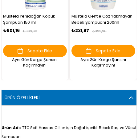
Mustela Yenidoğan Köpük
Mustela Gentle Göz Yakmayan
Şampuan 150 ml
Bebek Şampuanı 200ml
₺801,16
₺231,97
₺899,90
₺399,90
Sepete Ekle
Sepete Ekle
Aynı Gün Kargo Şansını
Aynı Gün Kargo Şansını
Kaçırmayın!
Kaçırmayın!
ÜRÜN ÖZELLIKLERI
Ürün Adı:
TTO Soft Hassas Ciltler İçin Doğal İçerikli Bebek Saç ve Vücut
Şampuanı