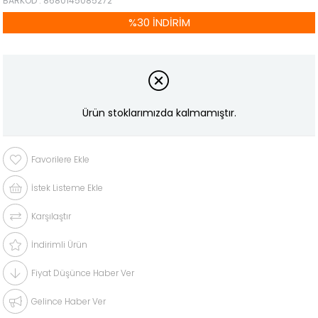
BARKOD
:
8680145085272
%
30
İNDIRIM
Ürün stoklarımızda kalmamıştır.
Favorilere Ekle
İstek Listeme Ekle
Karşılaştır
İndirimli Ürün
Fiyat Düşünce Haber Ver
Gelince Haber Ver