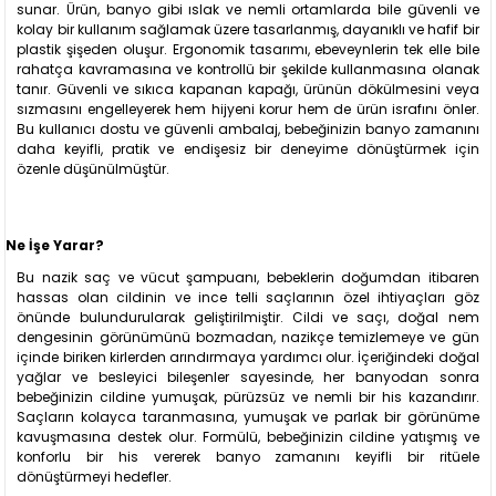
sunar. Ürün, banyo gibi ıslak ve nemli ortamlarda bile güvenli ve
kolay bir kullanım sağlamak üzere tasarlanmış, dayanıklı ve hafif bir
plastik şişeden oluşur. Ergonomik tasarımı, ebeveynlerin tek elle bile
rahatça kavramasına ve kontrollü bir şekilde kullanmasına olanak
tanır. Güvenli ve sıkıca kapanan kapağı, ürünün dökülmesini veya
sızmasını engelleyerek hem hijyeni korur hem de ürün israfını önler.
Bu kullanıcı dostu ve güvenli ambalaj, bebeğinizin banyo zamanını
daha keyifli, pratik ve endişesiz bir deneyime dönüştürmek için
özenle düşünülmüştür.
Ne İşe Yarar?
Bu nazik saç ve vücut şampuanı, bebeklerin doğumdan itibaren
hassas olan cildinin ve ince telli saçlarının özel ihtiyaçları göz
önünde bulundurularak geliştirilmiştir. Cildi ve saçı, doğal nem
dengesinin görünümünü bozmadan, nazikçe temizlemeye ve gün
içinde biriken kirlerden arındırmaya yardımcı olur. İçeriğindeki doğal
yağlar ve besleyici bileşenler sayesinde, her banyodan sonra
bebeğinizin cildine yumuşak, pürüzsüz ve nemli bir his kazandırır.
Saçların kolayca taranmasına, yumuşak ve parlak bir görünüme
kavuşmasına destek olur. Formülü, bebeğinizin cildine yatışmış ve
konforlu bir his vererek banyo zamanını keyifli bir ritüele
dönüştürmeyi hedefler.