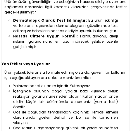
Ürünümüzün güvenilirliğini ve bebeğinizin hassas cildiyle uyumunu
sağlamak amacıyla, ilgili kozmetik kılavuzları çerçevesinde testler
gerçekleştirilmiştir.
Dermatolojik Olarak Test Edilmiştir:
Bu ürün, etkinliği
ve toleransı açısından dermatologların gözetiminde test
edilmiş ve bebeklerin hassas cildiyle uyumlu bulunmuştur.
Hassas Ciltlere Uygun Formül:
Formülasyonu, alerji
riskinin görünümünü en aza indirecek şekilde özenle
geliştirilmiştir.
Yan Etkiler veya Uyarılar
Ürün yüksek toleransla formüle edilmiş olsa da, güvenli bir kullanım
için aşağıdaki uyarılara dikkat etmeniz önemlidir:
Yalnızca harici kullanım içindir. Yutmayınız.
İçeriğinde bulunan doğal yağlar bazı kişilerde alerjik
reaksiyon görünümüne neden olabilir. Kullanmadan önce
cildin küçük bir bölümünde denemeniz (yama testi)
önerilir.
Göz ile doğrudan temasından kaçınınız. Temas etmesi
durumunda gözleri derhal ve bol su ile tamamen
yıkayınız.
Çocukların ulaşamayacağı güvenli bir yerde muhafaza