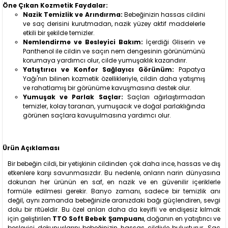
Öne Çıkan Kozmetik Faydalar:
Nazik Temizlik ve Arındırma:
Bebeğinizin hassas cildini
ve saç derisini kurutmadan, nazik yüzey aktif maddelerle
etkili bir şekilde temizler.
Nemlendirme ve Besleyici Bakım:
İçerdiği Gliserin ve
Panthenol ile cildin ve saçın nem dengesinin görünümünü
korumaya yardımcı olur, cilde yumuşaklık kazandırır.
Yatıştırıcı ve Konfor Sağlayıcı Görünüm:
Papatya
Yağı'nın bilinen kozmetik özellikleriyle, cildin daha yatışmış
ve rahatlamış bir görünüme kavuşmasına destek olur.
Yumuşak ve Parlak Saçlar:
Saçları ağırlaştırmadan
temizler, kolay taranan, yumuşacık ve doğal parlaklığında
görünen saçlara kavuşulmasına yardımcı olur.
Ürün Açıklaması
Bir bebeğin cildi, bir yetişkinin cildinden çok daha ince, hassas ve dış
etkenlere karşı savunmasızdır. Bu nedenle, onların narin dünyasına
dokunan her ürünün en saf, en nazik ve en güvenilir içeriklerle
formüle edilmesi gerekir. Banyo zamanı, sadece bir temizlik anı
değil, aynı zamanda bebeğinizle aranızdaki bağı güçlendiren, sevgi
dolu bir ritüeldir. Bu özel anları daha da keyifli ve endişesiz kılmak
için geliştirilen
TTO Soft Bebek Şampuanı
, doğanın en yatıştırıcı ve
besleyici dokunuşlarını bebeğinizin hassas cildiyle buluşturur. Saç