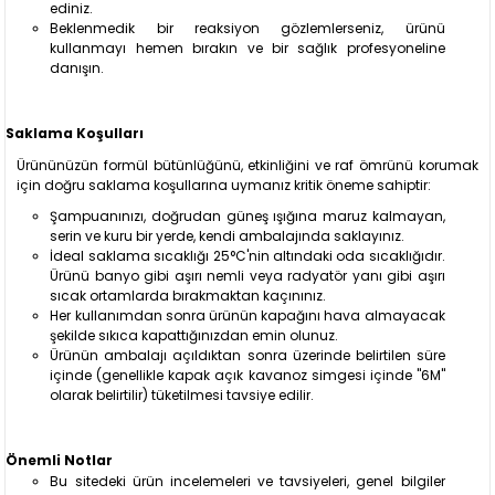
ediniz.
Beklenmedik bir reaksiyon gözlemlerseniz, ürünü
kullanmayı hemen bırakın ve bir sağlık profesyoneline
danışın.
Saklama Koşulları
Ürününüzün formül bütünlüğünü, etkinliğini ve raf ömrünü korumak
için doğru saklama koşullarına uymanız kritik öneme sahiptir:
Şampuanınızı, doğrudan güneş ışığına maruz kalmayan,
serin ve kuru bir yerde, kendi ambalajında saklayınız.
İdeal saklama sıcaklığı 25°C'nin altındaki oda sıcaklığıdır.
Ürünü banyo gibi aşırı nemli veya radyatör yanı gibi aşırı
sıcak ortamlarda bırakmaktan kaçınınız.
Her kullanımdan sonra ürünün kapağını hava almayacak
şekilde sıkıca kapattığınızdan emin olunuz.
Ürünün ambalajı açıldıktan sonra üzerinde belirtilen süre
içinde (genellikle kapak açık kavanoz simgesi içinde "6M"
olarak belirtilir) tüketilmesi tavsiye edilir.
Önemli Notlar
Bu sitedeki ürün incelemeleri ve tavsiyeleri, genel bilgiler