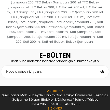
Şampuanı 200
TTO Bebek Şampuanı 200 ml
TTO Bebek
,
,
Şampuanı ml
TTO Bebek 200
TTO Bebek 200 ml
TTO Bebek
,
,
,
ml
TTO Şampuanı
TTO Şampuanı 200
TTO Şampuanı 200 ml
,
,
,
,
TTO Şampuanı ml
TTO 200
TTO 200 ml
TTO ml
Soft
Soft
,
,
,
,
,
Bebek
Soft Bebek Şampuanı
Soft Bebek Şampuanı 200
Soft
,
,
,
Bebek Şampuanı 200 ml
Soft Bebek Şampuanı ml
Soft Bebek
,
,
200
Soft Bebek 200 ml
Soft Bebek ml
Soft Şampuanı
Soft
,
,
,
,
Şampuanı 200
Soft Şampuanı 200 ml
Soft Şampuanı ml
Soft
,
,
,
200
Soft 200 ml
Soft ml
Bebek
Bebek Şampuanı
,
,
,
,
,
E-BÜLTEN
Fırsat & indirimlerden haberdar olmak için e-bültene kayıt ol!
Adresimiz
Şükrüpaşa Mah. Zübeyde Hanım Cad. Trakya Üniversitesi Teknoloji
Geliştirme Bölgesi Blok No: 3/2 Merkez / Edirne / Türkiye
0 284 235 38 25
0 536 451 95 95
BİZ KİMİZ?