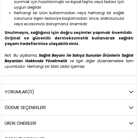
sunmak için hazırlanmıştır ve kişisel teşhis veya tedavi için
uygun değildir.
Herhangi bir ürün kullanmadan veya herhangi bir sağlık
sorununa ilişkin tedaviye başlamadan önce, doktorunuza
veya eczacınıza danışmanız önemlidir.
Unutmayın, sağlığınız için doğru seçimler yapmak önemlidir.
Orijinal ve güvenilir dermokozmetik kullanarak sağlıklı
yaşam hedeflerinize ulaşabilirsiniz.
Not: Bu açıklama,
Sağlık Beyanı ile Satışa Sunulan Ürünlerin Sağlık
Beyanları Hakkında Yönetmelik
ve ilgili diğer düzenlemelere tam
uyumludur. Herhangi bir tıbbi iddia içermez.
YORUMLAR
(0)
ÖDEME SEÇENEKLERI
ÜRÜN ÖNERILERI