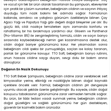
ve vücut için tek bir ürün olarak tasarlanan bu şampuan, ebeveynler
için pratik bir çözüm sunarken, bebeğinizin cildinin ve saçının ihtiyaç
duyduğu tüm nazik bakımı tek adımda sağlar. Formülünün
kalbinde, arındırıcı ve yatıştırıcı görünüm özellikleriyle bilinen Çay
Ağacı Yağı ve Papatya Yağı gibi değerli doğal bileşenler yer alır. Bu
güçlü ikili, cildi nazikçe temizlerken aynı zamanda konforlu ve
rahatlamış bir his bırakmaya yardımcı olur. Gliserin ve Panthenol
(Pro-Vitamin B5) ile zenginleştirilmiş formülü, cildin ve saçın banyo
sırasında kaybedebileceği nemin geri kazanılmasına destek olur,
cildin doğal bariyer görünümünü korur. Her yıkamadan sonra
bebeğinizin cildi ipeksi bir yumuşaklığa, saçları ise kolay taranan,
parlak bir görünüme kavuşur. TTO Soft, bebeğinizin banyo rutinini,
onun hassas cildine saygı duyan, sevgi dolu bir bakım anına
dönüştürür.
Doğanın En Nazik Dokunuşu
TTO Soft Bebek Şampuanı, bebeğinizin cildine zarar verebilecek sert
kimyasallar yerine, etkinliği ve nazikliğiyle bilinen doğal kaynaklı
içeriklere öncelik verir. Formül, bebeğinizin cildinin pH dengesiyle
uyumlu olacak şekilde özenle geliştirilmiştir. Bu sayede, cildin doğal
koruyucu tabakasının görünümüne zarar vermeden temizlik sağlar.
Bu ürün, bir tıbbi tedavi vaadi sunmak yerine, bebeğinizin cildinin
doğal güzelliğini ve sağlıklı görünümünü her gün destekleyen,
güvenilir bir kozmetik bakım ürünüdür.