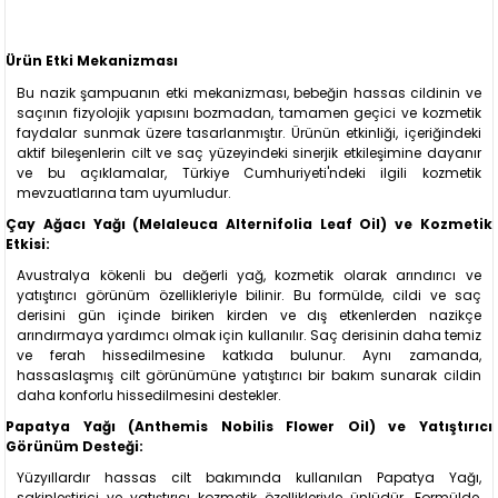
Ürün Etki Mekanizması
Bu nazik şampuanın etki mekanizması, bebeğin hassas cildinin ve
saçının fizyolojik yapısını bozmadan, tamamen geçici ve kozmetik
faydalar sunmak üzere tasarlanmıştır. Ürünün etkinliği, içeriğindeki
aktif bileşenlerin cilt ve saç yüzeyindeki sinerjik etkileşimine dayanır
ve bu açıklamalar, Türkiye Cumhuriyeti'ndeki ilgili kozmetik
mevzuatlarına tam uyumludur.
Çay Ağacı Yağı (Melaleuca Alternifolia Leaf Oil) ve Kozmetik
Etkisi:
Avustralya kökenli bu değerli yağ, kozmetik olarak arındırıcı ve
yatıştırıcı görünüm özellikleriyle bilinir. Bu formülde, cildi ve saç
derisini gün içinde biriken kirden ve dış etkenlerden nazikçe
arındırmaya yardımcı olmak için kullanılır. Saç derisinin daha temiz
ve ferah hissedilmesine katkıda bulunur. Aynı zamanda,
hassaslaşmış cilt görünümüne yatıştırıcı bir bakım sunarak cildin
daha konforlu hissedilmesini destekler.
Papatya Yağı (Anthemis Nobilis Flower Oil) ve Yatıştırıcı
Görünüm Desteği:
Yüzyıllardır hassas cilt bakımında kullanılan Papatya Yağı,
sakinleştirici ve yatıştırıcı kozmetik özellikleriyle ünlüdür. Formülde,