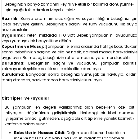
Bebeğinizin banyo zamanını keyifli ve etkili bir bakıma dönüştürmek
için aşağıdaki adımları izleyebilirsiniz:
Hazırlık:
Banyo ortamının sıcaklığını ve suyun ılıklığını bebeğiniz için
ideal seviyeye getirin. Bebeğinizin saçını ve tüm vücudunu ılık suyla
nazikçe ıslatın.
Uygulama:
Yeterli miktarda TTO Soft Bebek Şampuanı'nı avucunuza
veya yumuşak bir banyo lifine dökün.
Köpürtme ve Masaj:
Şampuanı elleriniz arasında hafifçe köpürttükten
sonra, bebeğinizin saçına ve cildine nazik, dairesel masaj hareketleriyle
uygulayın. Bu masaj, bebeğinizin rahatlamasına yardımcı olacaktır.
Durulama:
Bebeğinizin saçını ve vücudunu, şampuan kalıntısı
kalmayacak şekilde bol ılık su ile dikkatlice durulayın.
Kurulama:
Banyodan sonra bebeğinizi yumuşak bir havluyla, cildini
tahriş etmeden, nazik tampon hareketleriyle kurulayın.
Cilt Tipleri ve Faydalar
Bu şampuan, en değerli varlıklarımız olan bebeklerin özel cilt
ihtiyaçları düşünülerek geliştirilmiştir. Herhangi bir tıbbi durumu
iyileştirme amacı gütmeden, aşağıdaki cilt tiplerine yönelik kozmetik
konfor ve bakım sunar.
Bebeklerin Hassas Cildi:
Doğumdan itibaren bebeklerin
ince ve hassas cilt yapısına uygun olarak tasarlanmıştır.