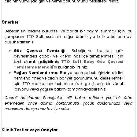
cildinin yumuşaklığını ve nemli görünümünü pekiştirebilirsiniz.
Öneriler
Bebeğinizin cildine bütünsel ve doğal bir bakım sunmak için, bu
şampuanı TTO Soft serisinin diğer ürünleriyle birlikte kullanmayı
düşünebilirsiniz:
Göz Çevresi Temizliği:
Bebeğinizin hassas göz
çevresindeki çapak ve kirlerin nazikçe temizlenmesi için
özel olarak geliştirilmiş
TTO Soft Baby Göz Çevresi
Temizleme Mendili
'ni kullanabilirsiniz.
Yoğun Nemlendirme:
Banyo sonrası bebeğinizin cildini
nemlendirmek ve cildin bariyer görünümünü desteklemek
için TTO markasının bebeklere özel geliştirdiği bir vücut
losyonu veya yağı ile bakımı tamamlayabilirsiniz.
Önemli Hatırlatma: Bebeğinizin cilt bakım rutinine yeni bir ürün
eklemeden önce daima doktorunuza, çocuk doktorunuza veya
eczacınıza danışmanız tavsiye edilir.
Klinik Testler veya Onaylar