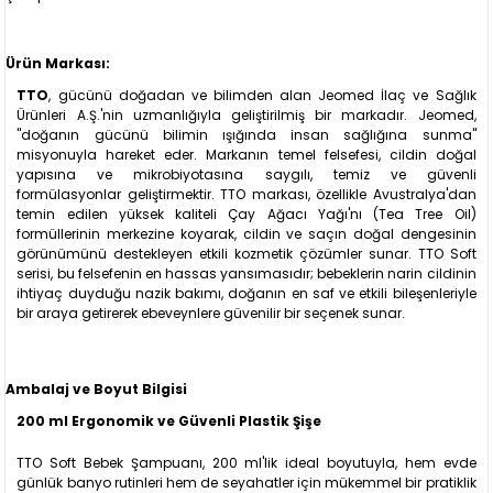
Ürün Markası:
TTO
, gücünü doğadan ve bilimden alan Jeomed İlaç ve Sağlık
Ürünleri A.Ş.'nin uzmanlığıyla geliştirilmiş bir markadır. Jeomed,
"doğanın gücünü bilimin ışığında insan sağlığına sunma"
misyonuyla hareket eder. Markanın temel felsefesi, cildin doğal
yapısına ve mikrobiyotasına saygılı, temiz ve güvenli
formülasyonlar geliştirmektir. TTO markası, özellikle Avustralya'dan
temin edilen yüksek kaliteli Çay Ağacı Yağı'nı (Tea Tree Oil)
formüllerinin merkezine koyarak, cildin ve saçın doğal dengesinin
görünümünü destekleyen etkili kozmetik çözümler sunar. TTO Soft
serisi, bu felsefenin en hassas yansımasıdır; bebeklerin narin cildinin
ihtiyaç duyduğu nazik bakımı, doğanın en saf ve etkili bileşenleriyle
bir araya getirerek ebeveynlere güvenilir bir seçenek sunar.
Ambalaj ve Boyut Bilgisi
200 ml Ergonomik ve Güvenli Plastik Şişe
TTO Soft Bebek Şampuanı, 200 ml'lik ideal boyutuyla, hem evde
günlük banyo rutinleri hem de seyahatler için mükemmel bir pratiklik