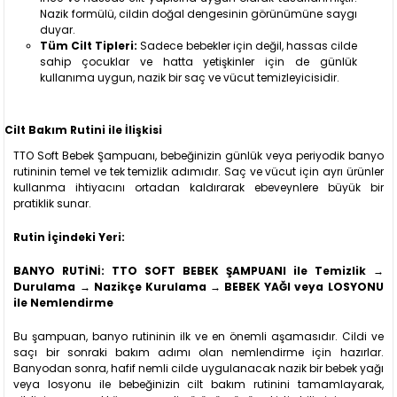
Nazik formülü, cildin doğal dengesinin görünümüne saygı
duyar.
Tüm Cilt Tipleri:
Sadece bebekler için değil, hassas cilde
sahip çocuklar ve hatta yetişkinler için de günlük
kullanıma uygun, nazik bir saç ve vücut temizleyicisidir.
Cilt Bakım Rutini ile İlişkisi
TTO Soft Bebek Şampuanı, bebeğinizin günlük veya periyodik banyo
rutininin temel ve tek temizlik adımıdır. Saç ve vücut için ayrı ürünler
kullanma ihtiyacını ortadan kaldırarak ebeveynlere büyük bir
pratiklik sunar.
Rutin İçindeki Yeri:
BANYO RUTİNİ: TTO SOFT BEBEK ŞAMPUANI ile Temizlik →
Durulama → Nazikçe Kurulama → BEBEK YAĞI veya LOSYONU
ile Nemlendirme
Bu şampuan, banyo rutininin ilk ve en önemli aşamasıdır. Cildi ve
saçı bir sonraki bakım adımı olan nemlendirme için hazırlar.
Banyodan sonra, hafif nemli cilde uygulanacak nazik bir bebek yağı
veya losyonu ile bebeğinizin cilt bakım rutinini tamamlayarak,