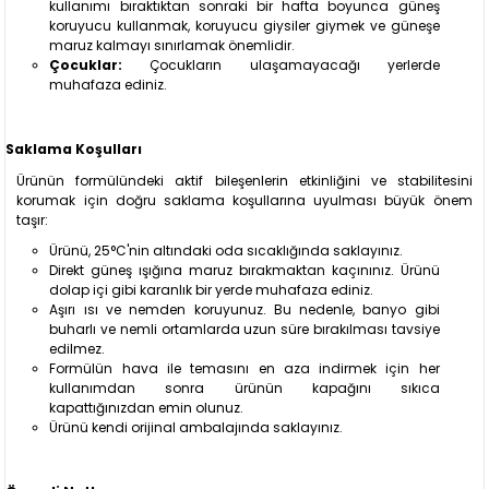
kullanımı bıraktıktan sonraki bir hafta boyunca güneş
koruyucu kullanmak, koruyucu giysiler giymek ve güneşe
maruz kalmayı sınırlamak önemlidir.
Çocuklar:
Çocukların ulaşamayacağı yerlerde
muhafaza ediniz.
Saklama Koşulları
Ürünün formülündeki aktif bileşenlerin etkinliğini ve stabilitesini
korumak için doğru saklama koşullarına uyulması büyük önem
taşır:
Ürünü, 25°C'nin altındaki oda sıcaklığında saklayınız.
Direkt güneş ışığına maruz bırakmaktan kaçınınız. Ürünü
dolap içi gibi karanlık bir yerde muhafaza ediniz.
Aşırı ısı ve nemden koruyunuz. Bu nedenle, banyo gibi
buharlı ve nemli ortamlarda uzun süre bırakılması tavsiye
edilmez.
Formülün hava ile temasını en aza indirmek için her
kullanımdan sonra ürünün kapağını sıkıca
kapattığınızdan emin olunuz.
Ürünü kendi orijinal ambalajında saklayınız.