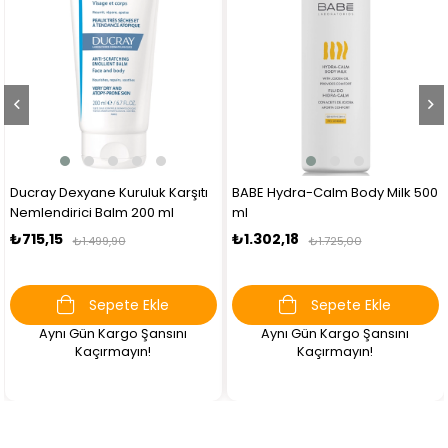
Ducray Dexyane Kuruluk Karşıtı
BABE Hydra-Calm Body Milk 500
Nemlendirici Balm 200 ml
ml
₺715,15
₺1.302,18
₺1.499,90
₺1.725,00
Sepete Ekle
Sepete Ekle
Aynı Gün Kargo Şansını
Aynı Gün Kargo Şansını
Kaçırmayın!
Kaçırmayın!