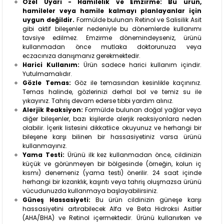
Özel Uyarı - Hamilelik ve Emzirme:
Bu ürün,
hamileler veya hamile kalmayı planlayanlar için
uygun değildir.
Formülde bulunan Retinol ve Salisilik Asit
gibi aktif bileşenler nedeniyle bu dönemlerde kullanımı
tavsiye edilmez. Emzirme dönemindeyseniz, ürünü
kullanmadan önce mutlaka doktorunuza veya
eczacınıza danışmanız gerekmektedir.
Harici Kullanım:
Ürün sadece harici kullanım içindir.
Yutulmamalıdır.
Gözle Temas:
Göz ile temasından kesinlikle kaçınınız.
Temas halinde, gözlerinizi derhal bol ve temiz su ile
yıkayınız. Tahriş devam ederse tıbbi yardım alınız.
Alerjik Reaksiyon:
Formülde bulunan doğal yağlar veya
diğer bileşenler, bazı kişilerde alerjik reaksiyonlara neden
olabilir. İçerik listesini dikkatlice okuyunuz ve herhangi bir
bileşene karşı bilinen bir hassasiyetiniz varsa ürünü
kullanmayınız.
Yama Testi:
Ürünü ilk kez kullanmadan önce, cildinizin
küçük ve görünmeyen bir bölgesinde (örneğin, kolun iç
kısmı) denemeniz (yama testi) önerilir. 24 saat içinde
herhangi bir kızarıklık, kaşıntı veya tahriş oluşmazsa ürünü
vücudunuzda kullanmaya başlayabilirsiniz.
Güneş Hassasiyeti:
Bu ürün cildinizin güneşe karşı
hassasiyetini artırabilecek Alfa ve Beta Hidroksi Asitler
(AHA/BHA) ve Retinol içermektedir. Ürünü kullanırken ve