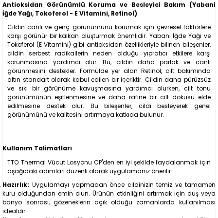
Antioksidan Görünümlü Koruma ve Besleyici Bakım (Yabani
İğde Yağı, Tokoferol - E Vitamini, Retinol)
Cildin canlı ve genç görünümünü korumak için çevresel faktörlere
karşı görünür bir kalkan oluşturmak önemlidir. Yabani İğde Yağı ve
Tokoferol (E Vitamini) gibi antioksidan özellikleriyle bilinen bileşenler,
cildin serbest radikallerin neden olduğu yıpratıcı etkilere karşı
korunmasına yardımcı olur. Bu, cildin daha parlak ve canlı
görünmesini destekler. Formülde yer alan Retinol, cilt bakımında
altın standart olarak kabul edilen bir içeriktir. Cildin daha pürüzsüz
ve sıkı bir görünüme kavuşmasına yardımcı olurken, cilt tonu
görünümünün eşitlenmesine ve daha rafine bir cilt dokusu elde
edilmesine destek olur. Bu bileşenler, cildi besleyerek genel
görünümünü ve kalitesini artırmaya katkıda bulunur.
Kullanım Talimatları
TTO Thermal Vücut Losyonu CP'den en iyi şekilde faydalanmak için
aşağıdaki adımları düzenli olarak uygulamanız önerilir:
Hazırlık:
Uygulamayı yapmadan önce cildinizin temiz ve tamamen
kuru olduğundan emin olun. Ürünün etkinliğini artırmak için duş veya
banyo sonrası, gözeneklerin açık olduğu zamanlarda kullanılması
idealdir.