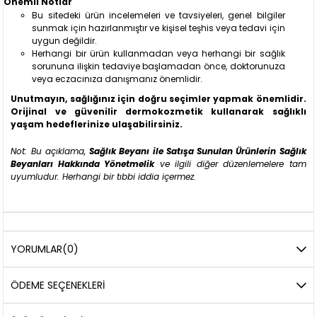
Önemli Notlar
Bu sitedeki ürün incelemeleri ve tavsiyeleri, genel bilgiler
sunmak için hazırlanmıştır ve kişisel teşhis veya tedavi için
uygun değildir.
Herhangi bir ürün kullanmadan veya herhangi bir sağlık
sorununa ilişkin tedaviye başlamadan önce, doktorunuza
veya eczacınıza danışmanız önemlidir.
Unutmayın, sağlığınız için doğru seçimler yapmak önemlidir.
Orijinal ve güvenilir dermokozmetik kullanarak sağlıklı
yaşam hedeflerinize ulaşabilirsiniz.
Not: Bu açıklama,
Sağlık Beyanı ile Satışa Sunulan Ürünlerin Sağlık
Beyanları Hakkında Yönetmelik
ve ilgili diğer düzenlemelere tam
uyumludur. Herhangi bir tıbbi iddia içermez.
YORUMLAR
(0)
ÖDEME SEÇENEKLERI