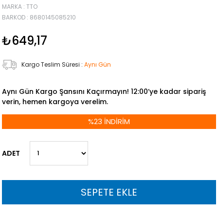
MARKA
:
TTO
BARKOD
:
8680145085210
₺649,17
Kargo Teslim Süresi
:
Aynı Gün
Aynı Gün Kargo Şansını Kaçırmayın! 12:00’ye kadar sipariş
verin, hemen kargoya verelim.
%
23
İNDIRIM
ADET