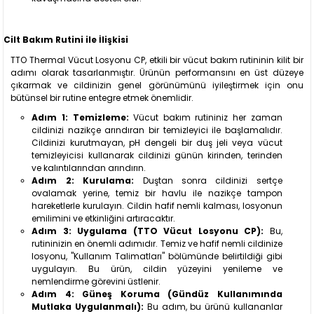
Cilt Bakım Rutini ile İlişkisi
TTO Thermal Vücut Losyonu CP, etkili bir vücut bakım rutininin kilit bir
adımı olarak tasarlanmıştır. Ürünün performansını en üst düzeye
çıkarmak ve cildinizin genel görünümünü iyileştirmek için onu
bütünsel bir rutine entegre etmek önemlidir.
Adım 1: Temizleme:
Vücut bakım rutininiz her zaman
cildinizi nazikçe arındıran bir temizleyici ile başlamalıdır.
Cildinizi kurutmayan, pH dengeli bir duş jeli veya vücut
temizleyicisi kullanarak cildinizi günün kirinden, terinden
ve kalıntılarından arındırın.
Adım 2: Kurulama:
Duştan sonra cildinizi sertçe
ovalamak yerine, temiz bir havlu ile nazikçe tampon
hareketlerle kurulayın. Cildin hafif nemli kalması, losyonun
emilimini ve etkinliğini artıracaktır.
Adım 3: Uygulama (TTO Vücut Losyonu CP):
Bu,
rutininizin en önemli adımıdır. Temiz ve hafif nemli cildinize
losyonu, "Kullanım Talimatları" bölümünde belirtildiği gibi
uygulayın. Bu ürün, cildin yüzeyini yenileme ve
nemlendirme görevini üstlenir.
Adım 4: Güneş Koruma (Gündüz Kullanımında
Mutlaka Uygulanmalı):
Bu adım, bu ürünü kullananlar