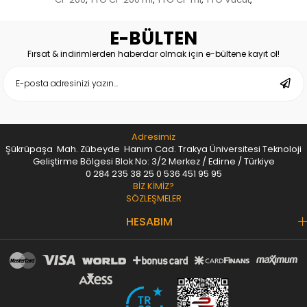
E-BÜLTEN
Fırsat & indirimlerden haberdar olmak için e-bültene kayıt ol!
Adresimiz
Şükrüpaşa Mah. Zübeyde Hanım Cad. Trakya Üniversitesi Teknoloji
Geliştirme Bölgesi Blok No: 3/2 Merkez / Edirne / Türkiye
0 284 235 38 25
0 536 451 95 95
BİZ KİMİZ?
SÖZLEŞMELER
HESABIM