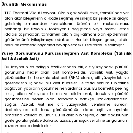
Ürün Etki Mekanizması
TTO Thermal Vücut Losyonu CP'nin çok yönlü etkisi, formülünde yer
alan aktif bileşenlerin dikkatle seçilmiş ve sinerjik bir şekilde bir araya
getirilmiş olmasından kaynaklanır. Ürünün etki mekanizması,
herhangi bir fizyolojik fonksiyonu değiştirme veya tedavi etme
iddiası taşımadan, tamamen cildin dış katmanı olan epidermisin
görünümünü iyileştirmeye odaklanır. Her bir bileşen grubu, cildin
belirli bir kozmetik ihtiyacına cevap vermek üzere formüle edilmiştir.
Yüzey Görünümünü Pürüzsüzleştiren Asit Kompleksi (Salisilik
Asit & Azelaik Asit)
Bu losyonun en belirgin özelliklerinden biri, cilt yüzeyindeki pürüzlü
görünümü hedef alan asit kompleksidir. Salisilik Asit, yağda
çözünebilen bir beta-hidroksi asit (BHA) olarak, cilt yüzeyindeki ve
gözeneklerin içindeki ölü deri hücreleri ile fazla sebumu birbirine
bağlayan yapıların çözülmesine yardımcı olur. Bu kozmetik peeling
etkisi, cildin yüzeyinde biriken ve cildin mat, donuk ve pürüzlü
görünmesine neden olan tabakanın nazikçe uzaklaştırılmasını
sağlar. Azelaik Asit ise cilt yüzeyindeki yenilenme sürecini
destekleyerek cilt tonu görünümünün daha eşit ve aydınlık
olmasına katkıda bulunur. Bu iki asidin birleşimi, cildin dokusunun
gözle görülür şekilde daha pürüzsüz, yumuşak ve rafine bir görünüm
kazanmasına destek olur.