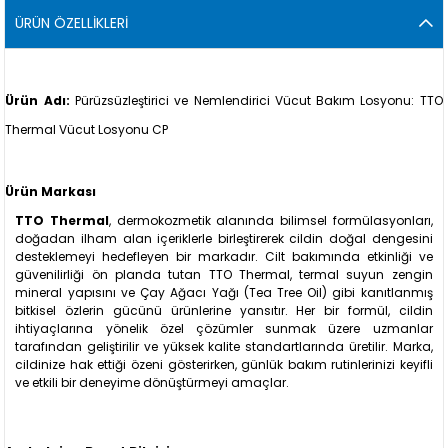
ÜRÜN ÖZELLIKLERI
Ürün Adı:
Pürüzsüzleştirici ve Nemlendirici Vücut Bakım Losyonu: TTO
Thermal Vücut Losyonu CP
Ürün Markası
TTO Thermal
, dermokozmetik alanında bilimsel formülasyonları,
doğadan ilham alan içeriklerle birleştirerek cildin doğal dengesini
desteklemeyi hedefleyen bir markadır. Cilt bakımında etkinliği ve
güvenilirliği ön planda tutan TTO Thermal, termal suyun zengin
mineral yapısını ve Çay Ağacı Yağı (Tea Tree Oil) gibi kanıtlanmış
bitkisel özlerin gücünü ürünlerine yansıtır. Her bir formül, cildin
ihtiyaçlarına yönelik özel çözümler sunmak üzere uzmanlar
tarafından geliştirilir ve yüksek kalite standartlarında üretilir. Marka,
cildinize hak ettiği özeni gösterirken, günlük bakım rutinlerinizi keyifli
ve etkili bir deneyime dönüştürmeyi amaçlar.