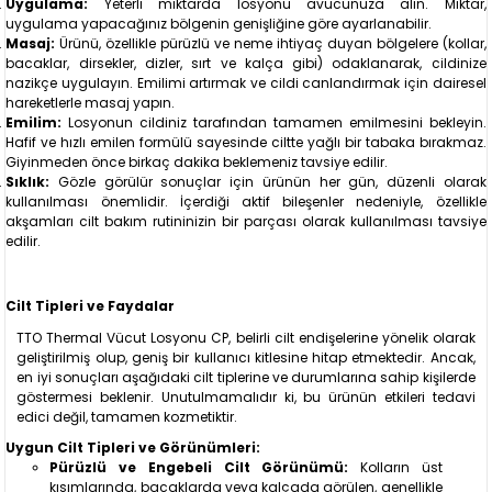
Uygulama:
Yeterli miktarda losyonu avucunuza alın. Miktar,
uygulama yapacağınız bölgenin genişliğine göre ayarlanabilir.
Masaj:
Ürünü, özellikle pürüzlü ve neme ihtiyaç duyan bölgelere (kollar,
bacaklar, dirsekler, dizler, sırt ve kalça gibi) odaklanarak, cildinize
nazikçe uygulayın. Emilimi artırmak ve cildi canlandırmak için dairesel
hareketlerle masaj yapın.
Emilim:
Losyonun cildiniz tarafından tamamen emilmesini bekleyin.
Hafif ve hızlı emilen formülü sayesinde ciltte yağlı bir tabaka bırakmaz.
Giyinmeden önce birkaç dakika beklemeniz tavsiye edilir.
Sıklık:
Gözle görülür sonuçlar için ürünün her gün, düzenli olarak
kullanılması önemlidir. İçerdiği aktif bileşenler nedeniyle, özellikle
akşamları cilt bakım rutininizin bir parçası olarak kullanılması tavsiye
edilir.
Cilt Tipleri ve Faydalar
TTO Thermal Vücut Losyonu CP, belirli cilt endişelerine yönelik olarak
geliştirilmiş olup, geniş bir kullanıcı kitlesine hitap etmektedir. Ancak,
en iyi sonuçları aşağıdaki cilt tiplerine ve durumlarına sahip kişilerde
göstermesi beklenir. Unutulmamalıdır ki, bu ürünün etkileri tedavi
edici değil, tamamen kozmetiktir.
Uygun Cilt Tipleri ve Görünümleri:
Pürüzlü ve Engebeli Cilt Görünümü:
Kolların üst
kısımlarında, bacaklarda veya kalçada görülen, genellikle