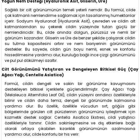
Yoğun Nem Desteği (Hyaluronik Asit, Gliserin, Üre)
Sağlıklı bir cilt görünümünün temeli yeterli nemdir. Bu formül, cilde
çok katmanlı nemlendirme sağlamak için tasarlanmış humektanlar
içerir. Sodyum Hyaluronat (Hyaluronik Asit), çevreden ve cildin alt
katmanlarından su çekerek cildin yüzeyinde tutan güçlü bir
nemlendiricidir. Bu, cilde anında dolgun, pürüzsüz ve nemli bir
görünüm kazandırır. Gliserin ve Üre de benzer şekilde çalışarak cildin
su tutma kapasitesini artırır ve nem bariyerinin görünümünü
destekler. Bu sayede, cildin gün boyu nemli, esnek ve konforlu
hissedilmesine yardımcı olur, kuruluğa bağlı ince çizgi görünümünü
ve pul pul dökülmeyi azaltır.
Cilt Görünümünü Yatıştıran ve Dengeleyen Bitkisel Güç (Çay
Ağacı Yağı, Centella Asiatica)
Formül, cildin dengeli ve sakin bir görünüme kavuşmasını
destekleyen bitkisel içeriklerle güçlendirilmiştir. Çay Ağacı Yağı
(Melaleuca Alternifolia Leaf Oil), cildin yüzeyini arındırıcı özellikleriyle
bilinir ve cildin daha temiz, dengeli bir görünümde kalmasına
yardımcı olur. Bu özellik, özellikle vücudun sırt, göğüs gibi
bölgelerinde görülen cilt pürüzlerinin görünümünü iyileştirmek için
kozmetik destek sağlar. Centella Asiatica Ekstresi, cildi yatıştırıcı
özellikleriyle tanınır. Cildin sakinleşmesine ve dış etkenlere bağlı
olarak ortaya çıkabilen kızarıklık görünümünün azalmasına
yardımcı olur, cilde konforlu bir his verir.