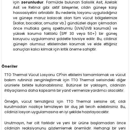
için
zorunludur
. Formülde bulunan Salisilik Asit, Azelaik
Asit ve Retinol gibi aktif bileşenler, cildin güneşe karşı
hassasiyetini artırabilir. Bu nedenle, losyonu uyguladığınız
ve güneşe maruz kalacak olan tüm vücut bölgelerinize
(kollar, bacaklar, omuzlar vb.) gündüzleri dışarı çıkmadan
önce mutlaka geniş spektrumlu (UVA/UVB korumalı) ve
yüksek koruma faktörlü (SPF 30 veya 50+) bir güneş
koruyucu uygulamanız şiddetle tavsiye edilir. Bu, cildinizi
güneşin olumsuz etkilerinden korumak ve elde ettiğiniz
sonuçları kalıcı kılmak için kritik öneme sahiptir.
Öneriler
TTO Thermal Vücut Losyonu CP'nin etkilerini tamamlamak ve vücut
bakım rutininizi zenginleştirmek için TTO Thermal serisindeki diğer
ürünlerle birlikte kullanabilirsiniz. Bütünsel bir yaklaşım, cildinizin
ihtiyaçlarına daha kapsamlı bir yanıt vermenize yardımcı olacaktır.
Örneğin, vücut temizliğiniz için TTO Thermal serisine ait, cildi
kurutmadan nazikçe temizleyen bir duş jeli tercih edebilirsiniz. Bu,
cildinizi losyon uygulamasına en iyi şekilde hazırlayacaktır.
Unutmayın, her cilt farklıdır ve yeni bir ürüne başlamadan önce
cildinizin reaksiyonunu gözlemlemek önemlidir. Herhangi bir yeni