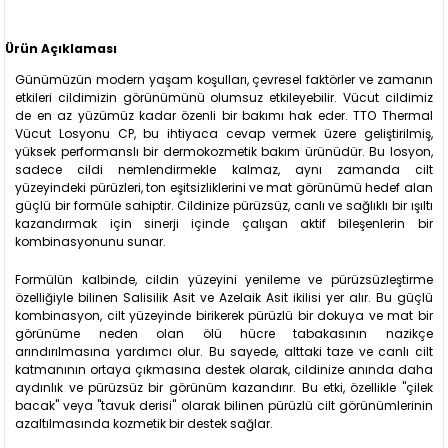
Ürün Açıklaması
Günümüzün modern yaşam koşulları, çevresel faktörler ve zamanın
etkileri cildimizin görünümünü olumsuz etkileyebilir. Vücut cildimiz
de en az yüzümüz kadar özenli bir bakımı hak eder. TTO Thermal
Vücut Losyonu CP, bu ihtiyaca cevap vermek üzere geliştirilmiş,
yüksek performanslı bir dermokozmetik bakım ürünüdür. Bu losyon,
sadece cildi nemlendirmekle kalmaz, aynı zamanda cilt
yüzeyindeki pürüzleri, ton eşitsizliklerini ve mat görünümü hedef alan
güçlü bir formüle sahiptir. Cildinize pürüzsüz, canlı ve sağlıklı bir ışıltı
kazandırmak için sinerji içinde çalışan aktif bileşenlerin bir
kombinasyonunu sunar.
Formülün kalbinde, cildin yüzeyini yenileme ve pürüzsüzleştirme
özelliğiyle bilinen Salisilik Asit ve Azelaik Asit ikilisi yer alır. Bu güçlü
kombinasyon, cilt yüzeyinde birikerek pürüzlü bir dokuya ve mat bir
görünüme neden olan ölü hücre tabakasının nazikçe
arındırılmasına yardımcı olur. Bu sayede, alttaki taze ve canlı cilt
katmanının ortaya çıkmasına destek olarak, cildinize anında daha
aydınlık ve pürüzsüz bir görünüm kazandırır. Bu etki, özellikle "çilek
bacak" veya "tavuk derisi" olarak bilinen pürüzlü cilt görünümlerinin
azaltılmasında kozmetik bir destek sağlar.