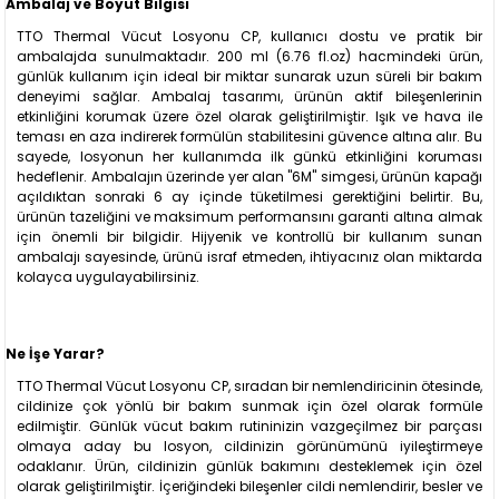
Ambalaj ve Boyut Bilgisi
TTO Thermal Vücut Losyonu CP, kullanıcı dostu ve pratik bir
ambalajda sunulmaktadır. 200 ml (6.76 fl.oz) hacmindeki ürün,
günlük kullanım için ideal bir miktar sunarak uzun süreli bir bakım
deneyimi sağlar. Ambalaj tasarımı, ürünün aktif bileşenlerinin
etkinliğini korumak üzere özel olarak geliştirilmiştir. Işık ve hava ile
teması en aza indirerek formülün stabilitesini güvence altına alır. Bu
sayede, losyonun her kullanımda ilk günkü etkinliğini koruması
hedeflenir. Ambalajın üzerinde yer alan "6M" simgesi, ürünün kapağı
açıldıktan sonraki 6 ay içinde tüketilmesi gerektiğini belirtir. Bu,
ürünün tazeliğini ve maksimum performansını garanti altına almak
için önemli bir bilgidir. Hijyenik ve kontrollü bir kullanım sunan
ambalajı sayesinde, ürünü israf etmeden, ihtiyacınız olan miktarda
kolayca uygulayabilirsiniz.
Ne İşe Yarar?
TTO Thermal Vücut Losyonu CP, sıradan bir nemlendiricinin ötesinde,
cildinize çok yönlü bir bakım sunmak için özel olarak formüle
edilmiştir. Günlük vücut bakım rutininizin vazgeçilmez bir parçası
olmaya aday bu losyon, cildinizin görünümünü iyileştirmeye
odaklanır. Ürün, cildinizin günlük bakımını desteklemek için özel
olarak geliştirilmiştir. İçeriğindeki bileşenler cildi nemlendirir, besler ve