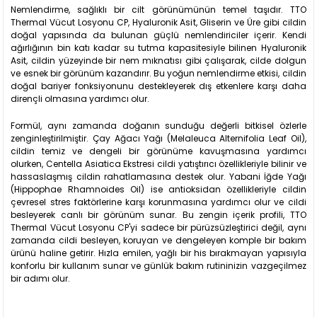
Nemlendirme, sağlıklı bir cilt görünümünün temel taşıdır. TTO
Thermal Vücut Losyonu CP, Hyaluronik Asit, Gliserin ve Üre gibi cildin
doğal yapısında da bulunan güçlü nemlendiriciler içerir. Kendi
ağırlığının bin katı kadar su tutma kapasitesiyle bilinen Hyaluronik
Asit, cildin yüzeyinde bir nem mıknatısı gibi çalışarak, cilde dolgun
ve esnek bir görünüm kazandırır. Bu yoğun nemlendirme etkisi, cildin
doğal bariyer fonksiyonunu destekleyerek dış etkenlere karşı daha
dirençli olmasına yardımcı olur.
Formül, aynı zamanda doğanın sunduğu değerli bitkisel özlerle
zenginleştirilmiştir. Çay Ağacı Yağı (Melaleuca Alternifolia Leaf Oil),
cildin temiz ve dengeli bir görünüme kavuşmasına yardımcı
olurken, Centella Asiatica Ekstresi cildi yatıştırıcı özellikleriyle bilinir ve
hassaslaşmış cildin rahatlamasına destek olur. Yabani İğde Yağı
(Hippophae Rhamnoides Oil) ise antioksidan özellikleriyle cildin
çevresel stres faktörlerine karşı korunmasına yardımcı olur ve cildi
besleyerek canlı bir görünüm sunar. Bu zengin içerik profili, TTO
Thermal Vücut Losyonu CP'yi sadece bir pürüzsüzleştirici değil, aynı
zamanda cildi besleyen, koruyan ve dengeleyen komple bir bakım
ürünü haline getirir. Hızla emilen, yağlı bir his bırakmayan yapısıyla
konforlu bir kullanım sunar ve günlük bakım rutininizin vazgeçilmez
bir adımı olur.