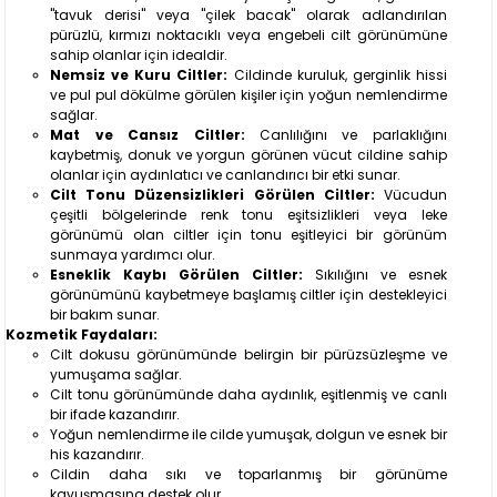
"tavuk derisi" veya "çilek bacak" olarak adlandırılan
pürüzlü, kırmızı noktacıklı veya engebeli cilt görünümüne
sahip olanlar için idealdir.
Nemsiz ve Kuru Ciltler:
Cildinde kuruluk, gerginlik hissi
ve pul pul dökülme görülen kişiler için yoğun nemlendirme
sağlar.
Mat ve Cansız Ciltler:
Canlılığını ve parlaklığını
kaybetmiş, donuk ve yorgun görünen vücut cildine sahip
olanlar için aydınlatıcı ve canlandırıcı bir etki sunar.
Cilt Tonu Düzensizlikleri Görülen Ciltler:
Vücudun
çeşitli bölgelerinde renk tonu eşitsizlikleri veya leke
görünümü olan ciltler için tonu eşitleyici bir görünüm
sunmaya yardımcı olur.
Esneklik Kaybı Görülen Ciltler:
Sıkılığını ve esnek
görünümünü kaybetmeye başlamış ciltler için destekleyici
bir bakım sunar.
Kozmetik Faydaları:
Cilt dokusu görünümünde belirgin bir pürüzsüzleşme ve
yumuşama sağlar.
Cilt tonu görünümünde daha aydınlık, eşitlenmiş ve canlı
bir ifade kazandırır.
Yoğun nemlendirme ile cilde yumuşak, dolgun ve esnek bir
his kazandırır.
Cildin daha sıkı ve toparlanmış bir görünüme
kavuşmasına destek olur.