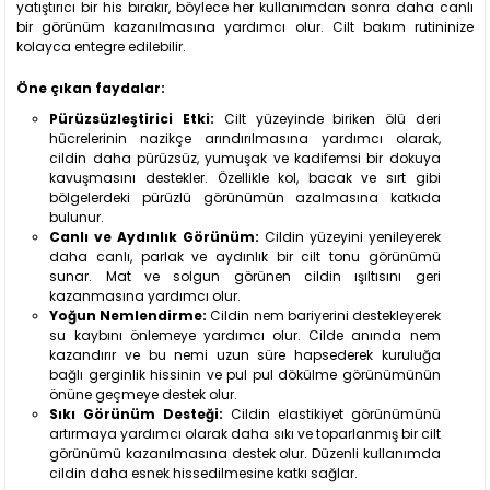
yatıştırıcı bir his bırakır, böylece her kullanımdan sonra daha canlı
bir görünüm kazanılmasına yardımcı olur. Cilt bakım rutininize
kolayca entegre edilebilir.
Öne çıkan faydalar:
Pürüzsüzleştirici Etki:
Cilt yüzeyinde biriken ölü deri
hücrelerinin nazikçe arındırılmasına yardımcı olarak,
cildin daha pürüzsüz, yumuşak ve kadifemsi bir dokuya
kavuşmasını destekler. Özellikle kol, bacak ve sırt gibi
bölgelerdeki pürüzlü görünümün azalmasına katkıda
bulunur.
Canlı ve Aydınlık Görünüm:
Cildin yüzeyini yenileyerek
daha canlı, parlak ve aydınlık bir cilt tonu görünümü
sunar. Mat ve solgun görünen cildin ışıltısını geri
kazanmasına yardımcı olur.
Yoğun Nemlendirme:
Cildin nem bariyerini destekleyerek
su kaybını önlemeye yardımcı olur. Cilde anında nem
kazandırır ve bu nemi uzun süre hapsederek kuruluğa
bağlı gerginlik hissinin ve pul pul dökülme görünümünün
önüne geçmeye destek olur.
Sıkı Görünüm Desteği:
Cildin elastikiyet görünümünü
artırmaya yardımcı olarak daha sıkı ve toparlanmış bir cilt
görünümü kazanılmasına destek olur. Düzenli kullanımda
cildin daha esnek hissedilmesine katkı sağlar.