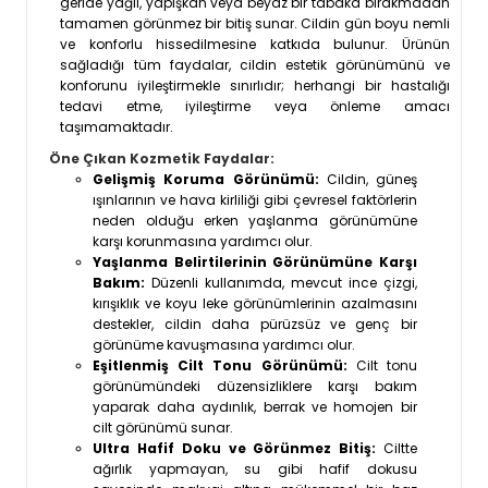
geride yağlı, yapışkan veya beyaz bir tabaka bırakmadan
tamamen görünmez bir bitiş sunar. Cildin gün boyu nemli
ve konforlu hissedilmesine katkıda bulunur. Ürünün
sağladığı tüm faydalar, cildin estetik görünümünü ve
konforunu iyileştirmekle sınırlıdır; herhangi bir hastalığı
tedavi etme, iyileştirme veya önleme amacı
taşımamaktadır.
Öne Çıkan Kozmetik Faydalar:
Gelişmiş Koruma Görünümü:
Cildin, güneş
ışınlarının ve hava kirliliği gibi çevresel faktörlerin
neden olduğu erken yaşlanma görünümüne
karşı korunmasına yardımcı olur.
Yaşlanma Belirtilerinin Görünümüne Karşı
Bakım:
Düzenli kullanımda, mevcut ince çizgi,
kırışıklık ve koyu leke görünümlerinin azalmasını
destekler, cildin daha pürüzsüz ve genç bir
görünüme kavuşmasına yardımcı olur.
Eşitlenmiş Cilt Tonu Görünümü:
Cilt tonu
görünümündeki düzensizliklere karşı bakım
yaparak daha aydınlık, berrak ve homojen bir
cilt görünümü sunar.
Ultra Hafif Doku ve Görünmez Bitiş:
Ciltte
ağırlık yapmayan, su gibi hafif dokusu