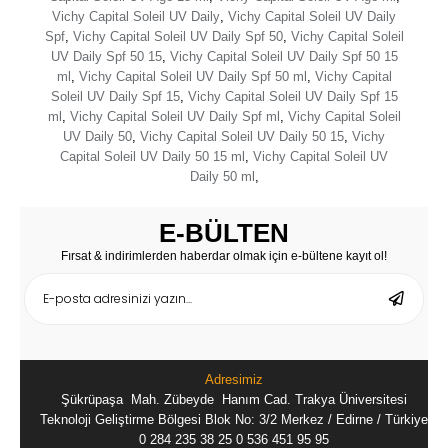
Vichy Capital Soleil UV Daily
,
Vichy Capital Soleil UV Daily
Spf
,
Vichy Capital Soleil UV Daily Spf 50
,
Vichy Capital Soleil
UV Daily Spf 50 15
,
Vichy Capital Soleil UV Daily Spf 50 15
ml
,
Vichy Capital Soleil UV Daily Spf 50 ml
,
Vichy Capital
Soleil UV Daily Spf 15
,
Vichy Capital Soleil UV Daily Spf 15
ml
,
Vichy Capital Soleil UV Daily Spf ml
,
Vichy Capital Soleil
UV Daily 50
,
Vichy Capital Soleil UV Daily 50 15
,
Vichy
Capital Soleil UV Daily 50 15 ml
,
Vichy Capital Soleil UV
Daily 50 ml
,
E-BÜLTEN
Fırsat & indirimlerden haberdar olmak için e-bültene kayıt ol!
Adresimiz
Şükrüpaşa Mah. Zübeyde Hanım Cad. Trakya Üniversitesi
Teknoloji Geliştirme Bölgesi Blok No: 3/2 Merkez / Edirne / Türkiye
0 284 235 38 25
0 536 451 95 95