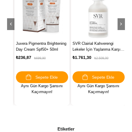
nt
Juvera Pigmentra Brightening
SVR Clairial Kahverengi
Du
te 30
Day Cream Spf50+ 50ml
Lekeler İçin Yaşlanma Karşıtı
Eğ
Ampul 30 ml
Et
₺236,87
₺1.761,30
₺1
₺699,90
₺2.509,00
Sepete Ekle
Sepete Ekle
ını
Aynı Gün Kargo Şansını
Aynı Gün Kargo Şansını
Kaçırmayın!
Kaçırmayın!
Etiketler