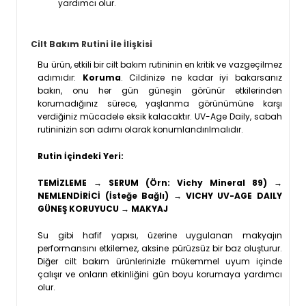
yardımcı olur.
Cilt Bakım Rutini ile İlişkisi
Bu ürün, etkili bir cilt bakım rutininin en kritik ve vazgeçilmez
adımıdır:
Koruma
. Cildinize ne kadar iyi bakarsanız
bakın, onu her gün güneşin görünür etkilerinden
korumadığınız sürece, yaşlanma görünümüne karşı
verdiğiniz mücadele eksik kalacaktır. UV-Age Daily, sabah
rutininizin son adımı olarak konumlandırılmalıdır.
Rutin İçindeki Yeri:
TEMİZLEME → SERUM (Örn: Vichy Mineral 89) →
NEMLENDİRİCİ (İsteğe Bağlı) → VICHY UV-AGE DAILY
GÜNEŞ KORUYUCU → MAKYAJ
Su gibi hafif yapısı, üzerine uygulanan makyajın
performansını etkilemez, aksine pürüzsüz bir baz oluşturur.
Diğer cilt bakım ürünlerinizle mükemmel uyum içinde
çalışır ve onların etkinliğini gün boyu korumaya yardımcı
olur.