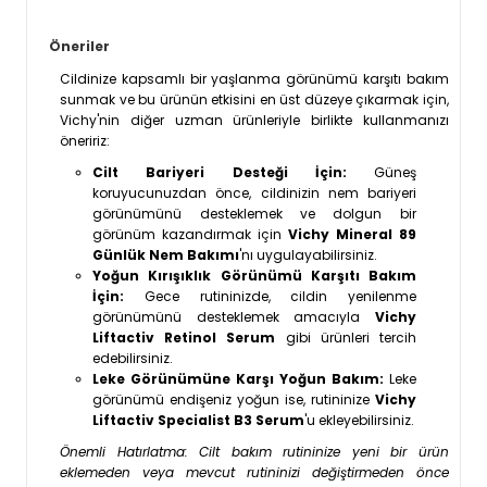
Öneriler
Cildinize kapsamlı bir yaşlanma görünümü karşıtı bakım
sunmak ve bu ürünün etkisini en üst düzeye çıkarmak için,
Vichy'nin diğer uzman ürünleriyle birlikte kullanmanızı
öneririz:
Cilt Bariyeri Desteği İçin:
Güneş
koruyucunuzdan önce, cildinizin nem bariyeri
görünümünü desteklemek ve dolgun bir
görünüm kazandırmak için
Vichy Mineral 89
Günlük Nem Bakımı
'nı uygulayabilirsiniz.
Yoğun Kırışıklık Görünümü Karşıtı Bakım
İçin:
Gece rutininizde, cildin yenilenme
görünümünü desteklemek amacıyla
Vichy
Liftactiv Retinol Serum
gibi ürünleri tercih
edebilirsiniz.
Leke Görünümüne Karşı Yoğun Bakım:
Leke
görünümü endişeniz yoğun ise, rutininize
Vichy
Liftactiv Specialist B3 Serum
'u ekleyebilirsiniz.
Önemli Hatırlatma: Cilt bakım rutininize yeni bir ürün
eklemeden veya mevcut rutininizi değiştirmeden önce