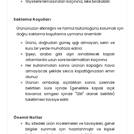
Giysilerle temasından kaçınınız, leke bırakabilir.
Saklama Koşulları
Ürününüzün etkinliğini ve formül bütünlüğünü korumak için
doğru saklama koşullarına uymanız önemlidir:
Ürünü, doğrudan güneş ışığı almayan, serin ve
kuru bir yerde muhafaza ediniz.
Şişeyi, araba gibi aşırı ısınabilecek kapalı
ortamlarda uzun süre bırakmaktan kaçınınız.
Her kullanımdan sonra ürünün kapağını hava
almayacak şekilde sıkıca kapattığınızdan emin
olunuz.
Ürünün ambalajı açıldıktan sonra üzerinde
belirtilen süre içinde (genellikle kapak açık
kavanoz simgesi içinde "12M" olarak belirtilir)
tüketilmesi tavsiye edilir.
Önemli Notlar
Bu sitedeki ürün incelemeleri ve tavsiyeleri, genel
bilgiler sunmak için hazırlanmıştır ve kişisel