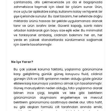
çantanızda, ofis çekmecenizde ya da el bagajınızda
zahmetsizce taşımak için ideal bir çözüm sunar. Ürün,
ince uçlu bir aplikatöre sahip, kullanımı kolay ve hijyenik bir
şişe içerisinde sunulur. Bu özel tasarım, her seferinde doğru
miktarda ürünü hassas bir şekilde uygulamanıza olanak
tanır ve ürün israfını önler. Güvenli kapağı, sızıntı riskini
ortadan kaldırarak gün boyu size eşlik eder. Bu minimalist
ve fonksiyonel ambalaj, cildinizin bakımını her an, her
yerde en yüksek standartlarda sürdürmenizi sağlamak
için özenle tasarlanmıştır.
Ne İşe Yarar?
Bu çok yüksek koruma faktörlü, yaşlanma görünümüne
karşı geliştirilmiş günlük güneş koruyucu fluid, cildinizi
güneşin UVA ve UVB ışınlarının neden olduğu gözle görülür
etkilere karşı korumaya yardımcı olmak için tasarlanmıştır.
Güneş maruziyetinin neden olduğu, foto-yaşlanma olarak
bilinen ince çizgi, kırışıklık ve leke gibi belirtilerin
görünümünün oluşmasını engellemeye ve mevcut
belirtilerin görünümünü azaltmaya destek olur. Ultra hafif,
su gibi akışkan formülü cilt tarafından anında emilir,