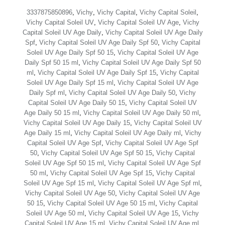
3337875850896
,
Vichy
,
Vichy Capital
,
Vichy Capital Soleil
,
Vichy Capital Soleil UV
,
Vichy Capital Soleil UV Age
,
Vichy
Capital Soleil UV Age Daily
,
Vichy Capital Soleil UV Age Daily
Spf
,
Vichy Capital Soleil UV Age Daily Spf 50
,
Vichy Capital
Soleil UV Age Daily Spf 50 15
,
Vichy Capital Soleil UV Age
Daily Spf 50 15 ml
,
Vichy Capital Soleil UV Age Daily Spf 50
ml
,
Vichy Capital Soleil UV Age Daily Spf 15
,
Vichy Capital
Soleil UV Age Daily Spf 15 ml
,
Vichy Capital Soleil UV Age
Daily Spf ml
,
Vichy Capital Soleil UV Age Daily 50
,
Vichy
Capital Soleil UV Age Daily 50 15
,
Vichy Capital Soleil UV
Age Daily 50 15 ml
,
Vichy Capital Soleil UV Age Daily 50 ml
,
Vichy Capital Soleil UV Age Daily 15
,
Vichy Capital Soleil UV
Age Daily 15 ml
,
Vichy Capital Soleil UV Age Daily ml
,
Vichy
Capital Soleil UV Age Spf
,
Vichy Capital Soleil UV Age Spf
50
,
Vichy Capital Soleil UV Age Spf 50 15
,
Vichy Capital
Soleil UV Age Spf 50 15 ml
,
Vichy Capital Soleil UV Age Spf
50 ml
,
Vichy Capital Soleil UV Age Spf 15
,
Vichy Capital
Soleil UV Age Spf 15 ml
,
Vichy Capital Soleil UV Age Spf ml
,
Vichy Capital Soleil UV Age 50
,
Vichy Capital Soleil UV Age
50 15
,
Vichy Capital Soleil UV Age 50 15 ml
,
Vichy Capital
Soleil UV Age 50 ml
,
Vichy Capital Soleil UV Age 15
,
Vichy
Capital Soleil UV Age 15 ml
,
Vichy Capital Soleil UV Age ml
,