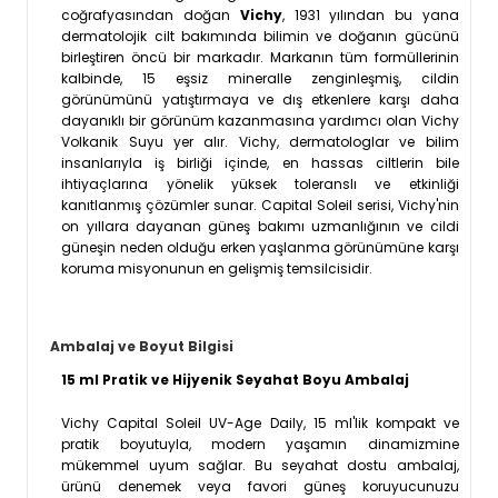
coğrafyasından doğan
Vichy
, 1931 yılından bu yana
dermatolojik cilt bakımında bilimin ve doğanın gücünü
birleştiren öncü bir markadır. Markanın tüm formüllerinin
kalbinde, 15 eşsiz mineralle zenginleşmiş, cildin
görünümünü yatıştırmaya ve dış etkenlere karşı daha
dayanıklı bir görünüm kazanmasına yardımcı olan Vichy
Volkanik Suyu yer alır. Vichy, dermatologlar ve bilim
insanlarıyla iş birliği içinde, en hassas ciltlerin bile
ihtiyaçlarına yönelik yüksek toleranslı ve etkinliği
kanıtlanmış çözümler sunar. Capital Soleil serisi, Vichy'nin
on yıllara dayanan güneş bakımı uzmanlığının ve cildi
güneşin neden olduğu erken yaşlanma görünümüne karşı
koruma misyonunun en gelişmiş temsilcisidir.
Ambalaj ve Boyut Bilgisi
15 ml Pratik ve Hijyenik Seyahat Boyu Ambalaj
Vichy Capital Soleil UV-Age Daily, 15 ml'lik kompakt ve
pratik boyutuyla, modern yaşamın dinamizmine
mükemmel uyum sağlar. Bu seyahat dostu ambalaj,
ürünü denemek veya favori güneş koruyucunuzu