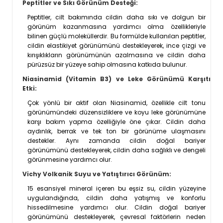
Peptitler ve Sıkı Görünüm Desteği:
Peptitler, cilt bakımında cildin daha sıkı ve dolgun bir
görünüm kazanmasına yardımcı olma özellikleriyle
bilinen güçlü moleküllerdir. Bu formülde kullanılan peptitler,
cildin elastikiyet görünümünü destekleyerek, ince çizgi ve
kırışıklıkların görünümünün azalmasına ve cildin daha
pürüzsüz bir yüzeye sahip olmasına katkıda bulunur.
Niasinamid (Vitamin B3) ve Leke Görünümü Karşıtı
Etki:
Çok yönlü bir aktif olan Niasinamid, özellikle cilt tonu
görünümündeki düzensizliklere ve koyu leke görünümüne
karşı bakım yapma özelliğiyle öne çıkar. Cildin daha
aydınlık, berrak ve tek ton bir görünüme ulaşmasını
destekler. Aynı zamanda cildin doğal bariyer
görünümünü destekleyerek, cildin daha sağlıklı ve dengeli
görünmesine yardımcı olur.
Vichy Volkanik Suyu ve Yatıştırıcı Görünüm:
15 esansiyel mineral içeren bu eşsiz su, cildin yüzeyine
uygulandığında, cildin daha yatışmış ve konforlu
hissedilmesine yardımcı olur. Cildin doğal bariyer
görünümünü destekleyerek, çevresal faktörlerin neden