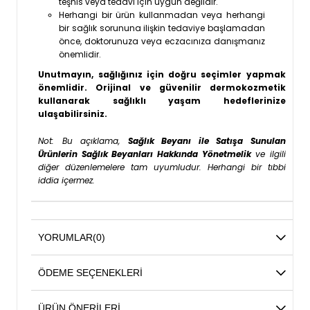
teşhis veya tedavi için uygun değildir.
Herhangi bir ürün kullanmadan veya herhangi
bir sağlık sorununa ilişkin tedaviye başlamadan
önce, doktorunuza veya eczacınıza danışmanız
önemlidir.
Unutmayın, sağlığınız için doğru seçimler yapmak
önemlidir. Orijinal ve güvenilir dermokozmetik
kullanarak sağlıklı yaşam hedeflerinize
ulaşabilirsiniz.
Not: Bu açıklama,
Sağlık Beyanı ile Satışa Sunulan
Ürünlerin Sağlık Beyanları Hakkında Yönetmelik
ve ilgili
diğer düzenlemelere tam uyumludur. Herhangi bir tıbbi
iddia içermez.
YORUMLAR
(0)
ÖDEME SEÇENEKLERI
ÜRÜN ÖNERILERI