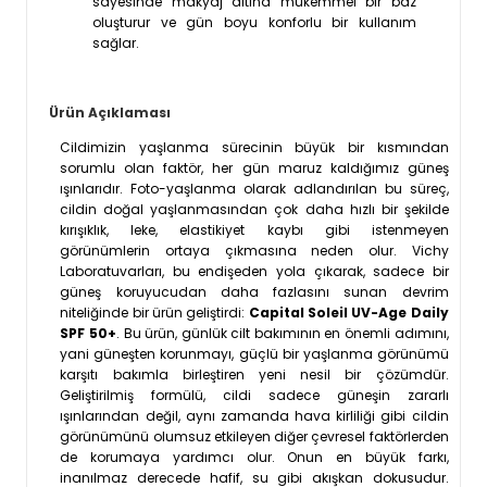
sayesinde makyaj altına mükemmel bir baz
oluşturur ve gün boyu konforlu bir kullanım
sağlar.
Ürün Açıklaması
Cildimizin yaşlanma sürecinin büyük bir kısmından
sorumlu olan faktör, her gün maruz kaldığımız güneş
ışınlarıdır. Foto-yaşlanma olarak adlandırılan bu süreç,
cildin doğal yaşlanmasından çok daha hızlı bir şekilde
kırışıklık, leke, elastikiyet kaybı gibi istenmeyen
görünümlerin ortaya çıkmasına neden olur. Vichy
Laboratuvarları, bu endişeden yola çıkarak, sadece bir
güneş koruyucudan daha fazlasını sunan devrim
niteliğinde bir ürün geliştirdi:
Capital Soleil UV-Age Daily
SPF 50+
. Bu ürün, günlük cilt bakımının en önemli adımını,
yani güneşten korunmayı, güçlü bir yaşlanma görünümü
karşıtı bakımla birleştiren yeni nesil bir çözümdür.
Geliştirilmiş formülü, cildi sadece güneşin zararlı
ışınlarından değil, aynı zamanda hava kirliliği gibi cildin
görünümünü olumsuz etkileyen diğer çevresel faktörlerden
de korumaya yardımcı olur. Onun en büyük farkı,
inanılmaz derecede hafif, su gibi akışkan dokusudur.