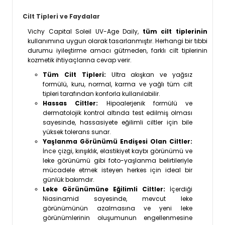
Cilt Tipleri ve Faydalar
Vichy Capital Soleil UV-Age Daily,
tüm cilt tiplerinin
kullanımına uygun olarak tasarlanmıştır. Herhangi bir tıbbi
durumu iyileştirme amacı gütmeden, farklı cilt tiplerinin
kozmetik ihtiyaçlarına cevap verir.
Tüm Cilt Tipleri:
Ultra akışkan ve yağsız
formülü, kuru, normal, karma ve yağlı tüm cilt
tipleri tarafından konforla kullanılabilir.
Hassas Ciltler:
Hipoalerjenik formülü ve
dermatolojik kontrol altında test edilmiş olması
sayesinde, hassasiyete eğilimli ciltler için bile
yüksek tolerans sunar.
Yaşlanma Görünümü Endişesi Olan Ciltler:
İnce çizgi, kırışıklık, elastikiyet kaybı görünümü ve
leke görünümü gibi foto-yaşlanma belirtileriyle
mücadele etmek isteyen herkes için ideal bir
günlük bakımdır.
Leke Görünümüne Eğilimli Ciltler:
İçerdiği
Niasinamid sayesinde, mevcut leke
görünümünün azalmasına ve yeni leke
görünümlerinin oluşumunun engellenmesine