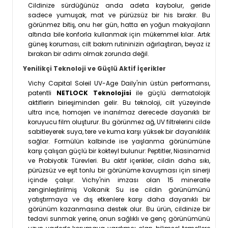
Cildinize sürdüğünüz anda adeta kaybolur, geride
sadece yumuşak, mat ve pürüzsüz bir his bırakır. Bu
görünmez bitiş, onu her gün, hatta en yoğun makyajların
altında bile konforla kullanmak için mükemmel kılar. Artık
güneş koruması, cilt bakım rutininizin ağırlaştıran, beyaz iz
bırakan bir adımı olmak zorunda değil.
Yenilikçi Teknoloji ve Güçlü Aktif İçerikler
Vichy Capital Soleil UV-Age Daily'nin üstün performansı,
patentli
NETLOCK Teknolojisi
ile güçlü dermatolojik
aktiflerin birieşiminden gelir. Bu teknoloji, cilt yüzeyinde
ultra ince, homojen ve inanılmaz derecede dayanıklı bir
koruyucu film oluşturur. Bu görünmez ağ, UV filtrelerini cilde
sabitleyerek suya, tere ve kuma karşı yüksek bir dayanıklılık
sağlar. Formülün kalbinde ise yaşlanma görünümüne
karşı çalışan güçlü bir kokteyl bulunur: Peptitler, Niasinamid
ve Probiyotik Türevleri. Bu aktif içerikler, cildin daha sıkı,
pürüzsüz ve eşit tonlu bir görünüme kavuşması için sinerji
içinde çalışır. Vichy'nin imzası olan 15 mineralle
zenginleştirilmiş Volkanik Su ise cildin görünümünü
yatıştırmaya ve dış etkenlere karşı daha dayanıklı bir
görünüm kazanmasına destek olur. Bu ürün, cildinize bir
tedavi sunmak yerine, onun sağlıklı ve genç görünümünü