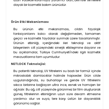
uzun vadede korumaya yardımcı olan, bilimsel temellere
dayalı bir kozmetik bakım ürünüdür.
Ürün Etki Mekanizması
Bu ürünün etki mekanizması, cildin fizyolojik
fonksiyonlarını kalıcı olarak değiştirmeden, tamamen
geçici ve kozmetik faydalar sunmak üzere tasarlanmıştır.
Ürünün etkinliği, içeriğindeki ileri teknoloji ve aktif
bileşenlerin cilt yüzeyindeki sinerjik etkileşimine dayanır ve
bu açıklamalar, Türkiye Cumhuriyeti'ndeki ilgili kozmetik
mevzuatlarına tam uyumludur.
NETLOCK Teknolojisi:
Bu patentli teknoloji, UV filtrelerini su bazlı bir formül içinde
mikroskobik damlacıklar halinde hapseder. Ürün cilde
uygulandığında, su buharlaşır ve geride UV filtrelerini
sıkıca birbirine bağlayan ultra ince, esnek ve homojen bir
ağ kalır. Bu ağ, cilt yüzeyinde görünmez bir film oluşturarak
güneş filtrelerinin etkinliğinin uzun süre devam etmesine
yardımcı olur ve suya, tere karşı üstün bir dayanıklılık
görünümü sağlar.