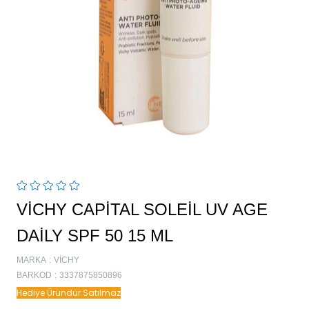
VICHY CAPITAL SOLEIL UV AGE
DAILY SPF 50 15 ML
MARKA
:
VICHY
BARKOD
:
3337875850896
Hediye Üründür.Satılmaz
!